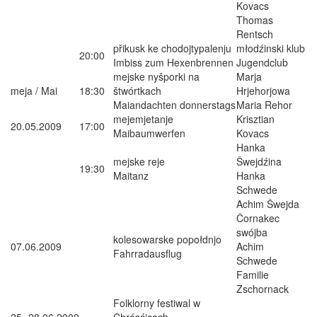
Kovacs
Thomas
Rentsch
přikusk ke chodojtypalenju
młodźinski klub
20:00
Imbiss zum Hexenbrennen
Jugendclub
mejske nyšporki na
Marja
meja / Mai
18:30
štwórtkach
Hrjehorjowa
Maiandachten donnerstags
Maria Rehor
mejemjetanje
Krisztian
20.05.2009
17:00
Maibaumwerfen
Kovacs
Hanka
mejske reje
Šwejdźina
19:30
Maitanz
Hanka
Schwede
Achim Šwejda
Čornakec
swójba
kolesowarske popołdnjo
07.06.2009
Achim
Fahrradausflug
Schwede
Familie
Zschornack
Folklorny festiwal w