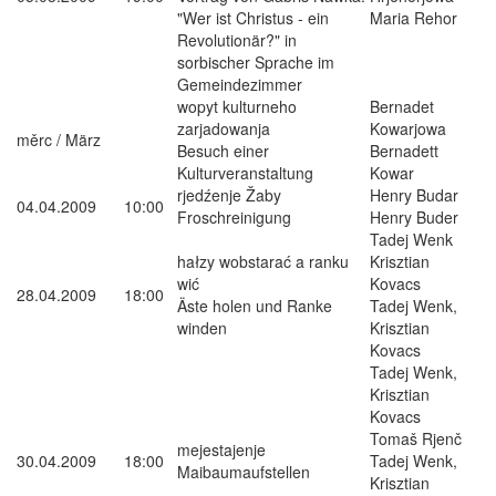
"Wer ist Christus - ein
Maria Rehor
Revolutionär?" in
sorbischer Sprache im
Gemeindezimmer
wopyt kulturneho
Bernadet
zarjadowanja
Kowarjowa
měrc / März
Besuch einer
Bernadett
Kulturveranstaltung
Kowar
rjedźenje Žaby
Henry Budar
04.04.2009
10:00
Froschreinigung
Henry Buder
Tadej Wenk
hałzy wobstarać a ranku
Krisztian
wić
Kovacs
28.04.2009
18:00
Äste holen und Ranke
Tadej Wenk,
winden
Krisztian
Kovacs
Tadej Wenk,
Krisztian
Kovacs
Tomaš Rjenč
mejestajenje
30.04.2009
18:00
Tadej Wenk,
Maibaumaufstellen
Krisztian