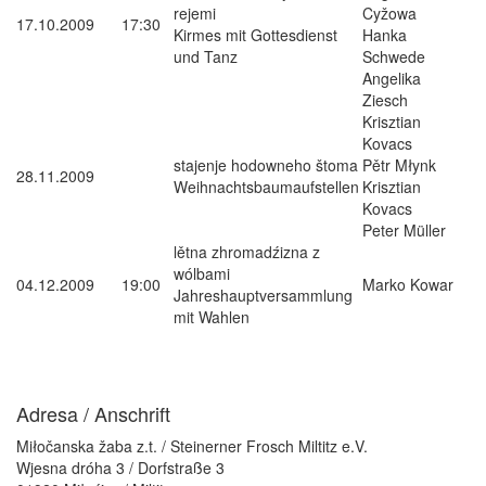
rejemi
Cyžowa
17.10.2009
17:30
Kirmes mit Gottesdienst
Hanka
und Tanz
Schwede
Angelika
Ziesch
Krisztian
Kovacs
stajenje hodowneho štoma
Pětr Młynk
28.11.2009
Weihnachtsbaumaufstellen
Krisztian
Kovacs
Peter Müller
lětna zhromadźizna z
wólbami
04.12.2009
19:00
Marko Kowar
Jahreshauptversammlung
mit Wahlen
Adresa / Anschrift
Miłočanska žaba z.t. / Steinerner Frosch Miltitz e.V.
Wjesna dróha 3 / Dorfstraße 3