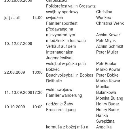
25.-28.06.2009
Chrósćicach
Folklorefestival in Crostwitz
swójbny sportowy
Christina
julij / Juli
14:00
swjedźeń
Wenkec
Familiensportfest
Christina Wenk
předawanje na
mjezynarodnym
Achim Kowar
młodźinskim festiwalu
Pětr Młynk
10.-12.07.2009
Verkauf auf dem
Achim Schmidt
Internationalen
Peter Müller
Jugendfestival
wolejbul w pěsku pola
Pětr Bobka
Bobkec
Marko Kowar
22.08.2009
13:00
Beachvolleyball in Bobkes
Peter Bobke
Reithalle
Marko Kowar
Monika
wulět swójbow
11.-13.09.2009
17:30
Bulankowa
Familienwanderung
Monika Bulang
rjedźenje Žaby
Henry Budar
10.10.2009
10:00
Froschreinigung
Henry Buder
Hanka
Šwejdźina
kermuša z božej mšu a
Angelika