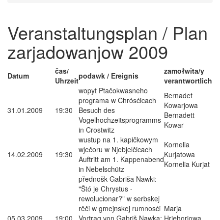
Veranstaltungsplan / Plan
zarjadowanjow 2009
čas/
zamołwita/y
Datum
podawk / Ereignis
Uhrzeit
verantwortlich
wopyt Ptačokwasneho
Bernadet
programa w Chrósćicach
Kowarjowa
31.01.2009
19:30
Besuch des
Bernadett
Vogelhochzeitsprogramms
Kowar
in Crostwitz
wustup na 1. kapičkowym
Kornelia
wječoru w Njebjelčicach
14.02.2009
19:30
Kurjatowa
Auftritt am 1. Kappenabend
Kornelia Kurjat
in Nebelschütz
přednošk Gabriša Nawki:
"Štó je Chrystus -
rewolucionar?" w serbskej
rěči w gmejnskej rumnosći
Marja
05.03.2009
19:00
Vortrag von Gabriš Nawka:
Hrjehorjowa