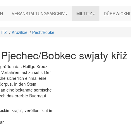
IN
VERANSTALTUNGSARCHIV
MILTITZ
DÜRRWICKNI
TITZ
/
Kruzifixe
/
Pech/Bobke
 Pjechec/Bobkec swjaty křiž
 grüßen das Heilige Kreuz
Vorfahren fast zu sehr. Der
che sicherlich einmal eine
Corpus. In den Stein
 an eine bekannte sorbische
ch das ererbte Buerngut,
skim kraju", veröffentlicht im
ar