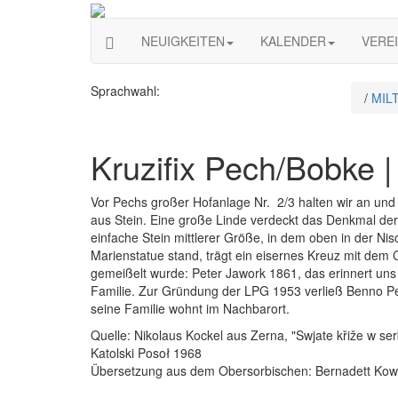
NEUIGKEITEN
KALENDER
VERE
Sprachwahl:
/
MIL
Kruzifix Pech/Bobke |
Vor Pechs großer Hofanlage Nr. 2/3 halten wir an und
aus Stein. Eine große Linde verdeckt das Denkmal der 
einfache Stein mittlerer Größe, in dem oben in der Nis
Marienstatue stand, trägt ein eisernes Kreuz mit dem 
gemeißelt wurde: Peter Jawork 1861, das erinnert uns
Familie. Zur Gründung der LPG 1953 verließ Benno Pe
seine Familie wohnt im Nachbarort.
Quelle: Nikolaus Kockel aus Zerna, "Swjate křiže w serb
Katolski Posoł 1968
Übersetzung aus dem Obersorbischen: Bernadett Kow