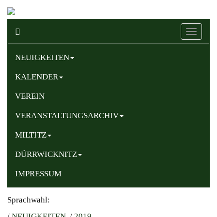
Naviga
ein-/au
NEUIGKEITEN
KALENDER
VEREIN
VERANSTALTUNGSARCHIV
MILTITZ
DÜRRWICKNITZ
IMPRESSUM
Sprachwahl:
/
NEUIGKEITEN
/
2019