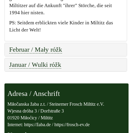
Miltitzer auf die Ankunft "ihrer" Störche, die seit
1994 hier nisten.
PS: Seitdem erblickten viele Kinder in Miltitz das
Licht der Welt!
Februar / Mały róžk
Januar / Wulki róžk
Adresa / Anschrift
Miłočanska žaba z.t. / Steinerner Frosch Miltitz e.V.
Wjesna dróha 3 / Dorfstraße 3
01920 Miłoćicy / Miltitz
Internet: https://žaba.de / https://frosch-ev.de