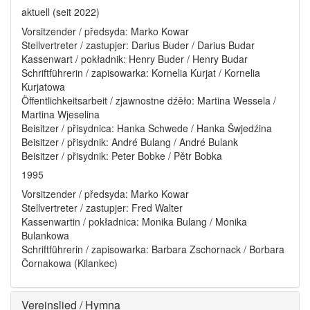
aktuell (seit 2022)
Vorsitzender / předsyda: Marko Kowar
Stellvertreter / zastupjer: Darius Buder / Darius Budar
Kassenwart / pokładnik: Henry Buder / Henry Budar
Schriftführerin / zapisowarka: Kornelia Kurjat / Kornelia
Kurjatowa
Öffentlichkeitsarbeit / zjawnostne dźěło: Martina Wessela /
Martina Wjeselina
Beisitzer / přisydnica: Hanka Schwede / Hanka Šwjedźina
Beisitzer / přisydnik: André Bulang / André Bulank
Beisitzer / přisydnik: Peter Bobke / Pětr Bobka
1995
Vorsitzender / předsyda: Marko Kowar
Stellvertreter / zastupjer: Fred Walter
Kassenwartin / pokładnica: Monika Bulang / Monika
Bulankowa
Schriftführerin / zapisowarka: Barbara Zschornack / Borbara
Čornakowa (Kilankec)
Vereinslied / Hymna