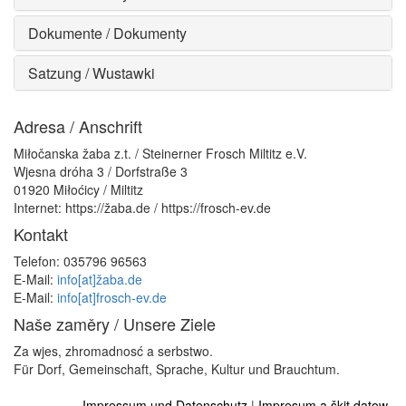
Dokumente / Dokumenty
Satzung / Wustawki
Adresa / Anschrift
Miłočanska žaba z.t. / Steinerner Frosch Miltitz e.V.
Wjesna dróha 3 / Dorfstraße 3
01920 Miłoćicy / Miltitz
Internet: https://žaba.de / https://frosch-ev.de
Kontakt
Telefon: 035796 96563
E-Mail:
info[at]žaba.de
E-Mail:
info[at]frosch-ev.de
Naše zaměry / Unsere Ziele
Za wjes, zhromadnosć a serbstwo.
Für Dorf, Gemeinschaft, Sprache, Kultur und Brauchtum.
Impressum und Datenschutz
|
Impresum a škit datow