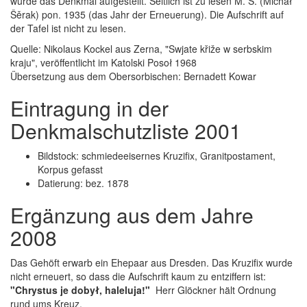
wurde das Denkmal aufgestellt. Seitlich ist zu lesen M. Š. (Michał
Šěrak) pon. 1935 (das Jahr der Erneuerung). Die Aufschrift auf
der Tafel ist nicht zu lesen.
Quelle: Nikolaus Kockel aus Zerna, "Swjate křiže w serbskim
kraju", veröffentlicht im Katolski Posoł 1968
Übersetzung aus dem Obersorbischen: Bernadett Kowar
Eintragung in der
Denkmalschutzliste 2001
Bildstock: schmiedeeisernes Kruzifix, Granitpostament,
Korpus gefasst
Datierung: bez. 1878
Ergänzung aus dem Jahre
2008
Das Gehöft erwarb ein Ehepaar aus Dresden. Das Kruzifix wurde
nicht erneuert, so dass die Aufschrift kaum zu entziffern ist:
"Chrystus je dobył, haleluja!"
Herr Glöckner hält Ordnung
rund ums Kreuz.