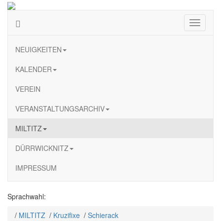
Navigati
ein-/au
NEUIGKEITEN
KALENDER
VEREIN
VERANSTALTUNGSARCHIV
MILTITZ
DÜRRWICKNITZ
IMPRESSUM
Sprachwahl:
/
MILTITZ
/
Kruzifixe
/
Schierack