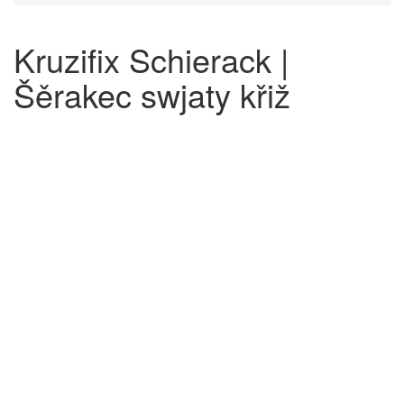
Kruzifix Schierack |
Šěrakec swjaty křiž