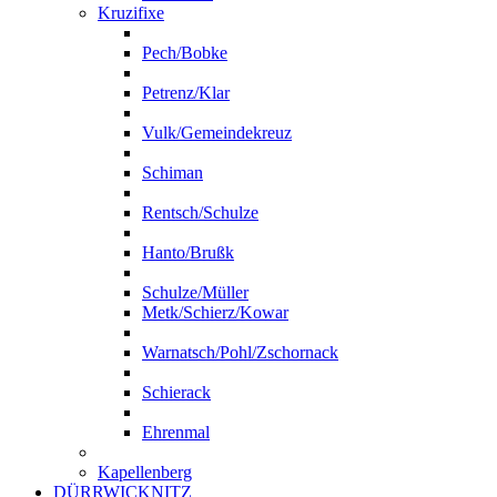
Kruzifixe
Pech/Bobke
Petrenz/Klar
Vulk/Gemeindekreuz
Schiman
Rentsch/Schulze
Hanto/Brußk
Schulze/Müller
Metk/Schierz/Kowar
Warnatsch/Pohl/Zschornack
Schierack
Ehrenmal
Kapellenberg
DÜRRWICKNITZ