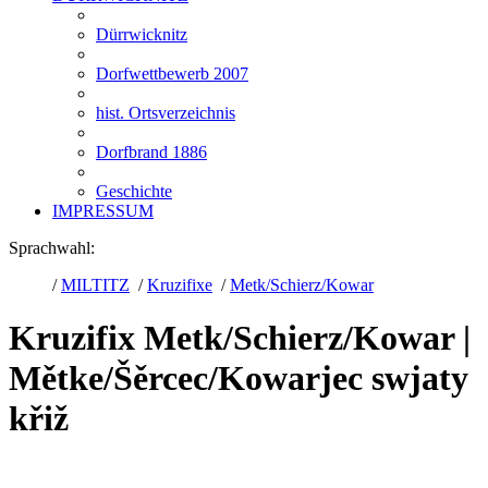
Dürrwicknitz
Dorfwettbewerb 2007
hist. Ortsverzeichnis
Dorfbrand 1886
Geschichte
IMPRESSUM
Sprachwahl:
/
MILTITZ
/
Kruzifixe
/
Metk/Schierz/Kowar
Kruzifix Metk/Schierz/Kowar |
Mětke/Šěrcec/Kowarjec swjaty
křiž