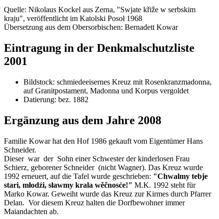
Quelle: Nikolaus Kockel aus Zerna, "Swjate křiže w serbskim
kraju", veröffentlicht im Katolski Posoł 1968
Übersetzung aus dem Obersorbischen: Bernadett Kowar
Eintragung in der Denkmalschutzliste
2001
Bildstock: schmiedeeisernes Kreuz mit Rosenkranzmadonna,
auf Granitpostament, Madonna und Korpus vergoldet
Datierung: bez. 1882
Ergänzung aus dem Jahre 2008
Familie Kowar hat den Hof 1986 gekauft vom Eigentümer Hans
Schneider.
Dieser war der Sohn einer Schwester der kinderlosen Frau
Schierz, geborener Schneider (nicht Wagner). Das Kreuz wurde
1992 erneuert, auf die Tafel wurde geschrieben:
"Chwalmy tebje
stari, młodźi, sławmy krala wěčnosće!"
M.K. 1992 steht für
Marko Kowar. Geweiht wurde das Kreuz zur Kirmes durch Pfarrer
Delan. Vor diesem Kreuz halten die Dorfbewohner immer
Maiandachten ab.