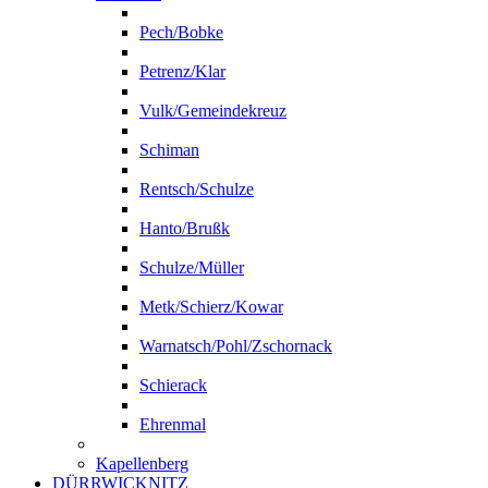
Pech/Bobke
Petrenz/Klar
Vulk/Gemeindekreuz
Schiman
Rentsch/Schulze
Hanto/Brußk
Schulze/Müller
Metk/Schierz/Kowar
Warnatsch/Pohl/Zschornack
Schierack
Ehrenmal
Kapellenberg
DÜRRWICKNITZ