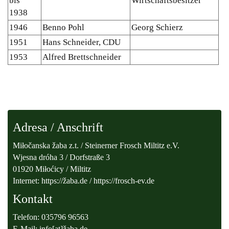
bis
Wirtschaftsbesitzer
1938
1946
Benno Pohl
Georg Schierz
1951
Hans Schneider, CDU
1953
Alfred Brettschneider
Adresa / Anschrift
Miłočanska žaba z.t. / Steinerner Frosch Miltitz e.V.
Wjesna dróha 3 / Dorfstraße 3
01920 Miłoćicy / Miltitz
Internet: https://žaba.de / https://frosch-ev.de
Kontakt
Telefon: 035796 96563
E-Mail:
info[at]žaba.de