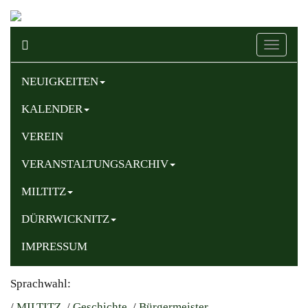
Naviga
ein-/au
NEUIGKEITEN
KALENDER
VEREIN
VERANSTALTUNGSARCHIV
MILTITZ
DÜRRWICKNITZ
IMPRESSUM
Sprachwahl:
/
MILTITZ
/
Geschichte
/
Bürgermeister