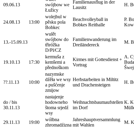
Familienausflug in der
09.06.13
swójbow we
H. B
Lausitz
Łužicy
wolejbul w
Beachvolleyball in
P. B
24.08.13
13:00
pěsku pola
Bobkes Reithalle
Kow
Bobkec
wulět
swójbow do
Familienwanderung im
13.-15.09.13
M. B
třiróžka
Dreiländereck
D/Pl/CZ
kermuša z
A. C
Kirmes mit Gottesdienst +
19.10.13
17:30
kemšemi a
Buda
Vortrag
přednoškom
Šwej
nazymske
dźěła we wsy
Herbstarbeiten in Miltitz
??.11.13
10:00
H. B
a pušćenje
und Drachensteigen
zmijow
nastajenje
do / bis
hodowneho
Weihnachtsbaumaufstellen
K. K
30.11.13
štoma srjedź
im Dorf
Müll
wsy
wólbna
Jahreshauptversammlung
29.11.13
19:00
M. K
zhromadźizna
mit Wahlen