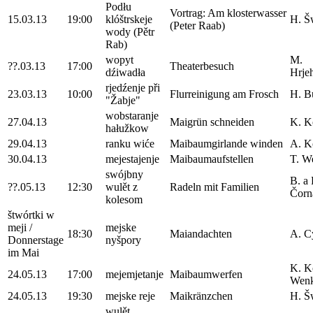
Podłu
Vortrag: Am klosterwasser
15.03.13
19:00
klóštrskeje
H. Š
(Peter Raab)
wody (Pětr
Rab)
wopyt
M.
??.03.13
17:00
Theaterbesuch
dźiwadła
Hrje
rjedźenje při
23.03.13
10:00
Flurreinigung am Frosch
H. B
"Žabje"
wobstaranje
27.04.13
Maigrün schneiden
K. K
hałužkow
29.04.13
ranku wiće
Maibaumgirlande winden
A. K
30.04.13
mejestajenje
Maibaumaufstellen
T. W
swójbny
B. a 
??.05.13
12:30
wulět z
Radeln mit Familien
Čorn
kolesom
štwórtki w
meji /
mejske
18:30
Maiandachten
A. C
Donnerstage
nyšpory
im Mai
K. K
24.05.13
17:00
mejemjetanje
Maibaumwerfen
Wen
24.05.13
19:30
mejske reje
Maikränzchen
H. Š
wulět