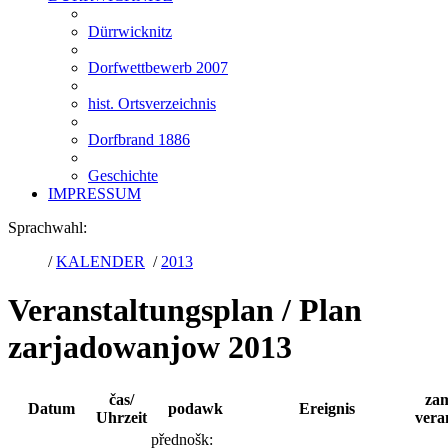
Dürrwicknitz
Dorfwettbewerb 2007
hist. Ortsverzeichnis
Dorfbrand 1886
Geschichte
IMPRESSUM
Sprachwahl:
/
KALENDER
/
2013
Veranstaltungsplan / Plan
zarjadowanjow 2013
čas/
zam
Datum
podawk
Ereignis
Uhrzeit
vera
přednošk: