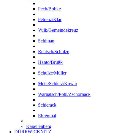
Pech/Bobke
Petrenz/Klar
Vulk/Gemeindekreuz
Schiman
Rentsch/Schulze
Hanto/Brußk
Schulze/Müller
Metk/Schierz/Kowar
Warnatsch/Pohl/Zschornack
Schierack
Ehrenmal
Kapellenberg
DÜRRWICKNITZ