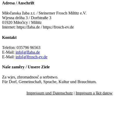
Adresa / Anschrift
Miłočanska žaba z.t. / Steinerner Frosch Miltitz e.V.
Wjesna dróha 3 / Dorfstraße 3
01920 Miłoćicy / Miltitz
Internet: https://žaba.de / https://frosch-ev.de
Kontakt
Telefon: 035796 96563
E-Mail:
info[at]žaba.de
E-Mail:
info[at]frosch-ev.de
Naše zaměry / Unsere Ziele
Za wjes, zhromadnosć a serbstwo.
Für Dorf, Gemeinschaft, Sprache, Kultur und Brauchtum.
Impressum und Datenschutz
|
Impresum a škit datow