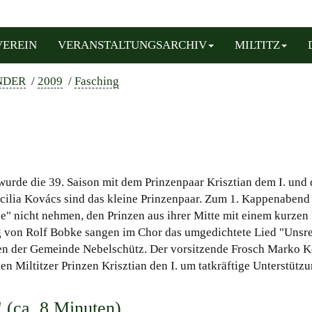
VEREIN
VERANSTALTUNGSARCHIV
MILTITZ
NDER
/
2009
/
Fasching
wurde die 39. Saison mit dem Prinzenpaar Krisztian dem I. und 
ecilia Kovács sind das kleine Prinzenpaar. Zum 1. Kappenaben
che" nicht nehmen, den Prinzen aus ihrer Mitte mit einem kurze
ng von Rolf Bobke sangen im Chor das umgedichtete Lied "Unsr
gen der Gemeinde Nebelschütz. Der vorsitzende Frosch Marko K
en Miltitzer Prinzen Krisztian den I. um tatkräftige Unterstützu
 (ca. 8 Minuten)