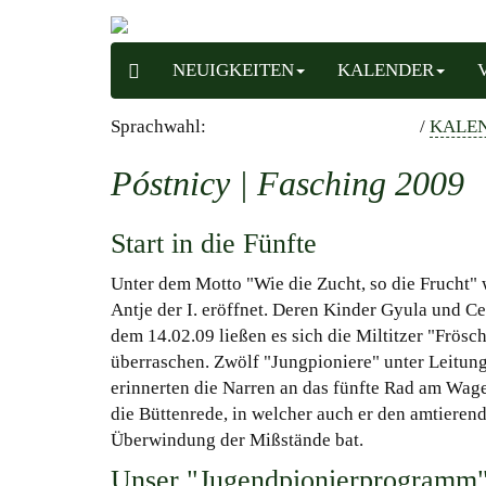
NEUIGKEITEN
KALENDER
Sprachwahl:
/
KALE
Póstnicy | Fasching 2009
Start in die Fünfte
Unter dem Motto "Wie die Zucht, so die Frucht" 
Antje der I. eröffnet. Deren Kinder Gyula und C
dem 14.02.09 ließen es sich die Miltitzer "Frös
überraschen. Zwölf "Jungpioniere" unter Leitu
erinnerten die Narren an das fünfte Rad am Wa
die Büttenrede, in welcher auch er den amtierend
Überwindung der Mißstände bat.
Unser "Jugendpionierprogramm"