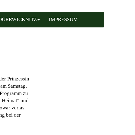
DÜRRWICKNITZ
IMPRESSUM
der Prinzessin
d am Samstag,
n Programm zu
e Heimat" und
owar verlas
ng bei der