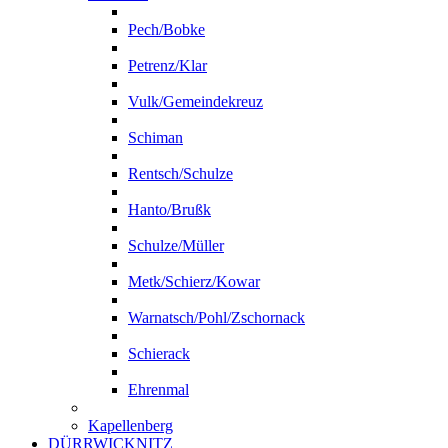
Pech/Bobke
Petrenz/Klar
Vulk/Gemeindekreuz
Schiman
Rentsch/Schulze
Hanto/Brußk
Schulze/Müller
Metk/Schierz/Kowar
Warnatsch/Pohl/Zschornack
Schierack
Ehrenmal
Kapellenberg
DÜRRWICKNITZ