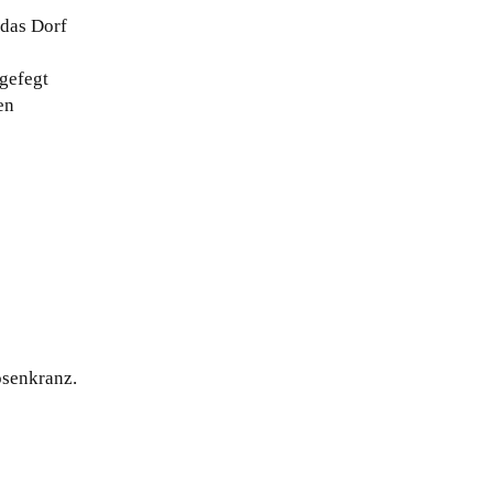
 das Dorf
 gefegt
en
osenkranz.