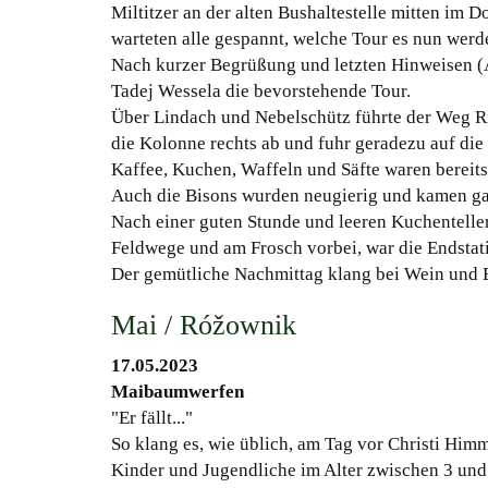
Miltitzer an der alten Bushaltestelle mitten im 
warteten alle gespannt, welche Tour es nun werde
Nach kurzer Begrüßung und letzten Hinweisen (A
Tadej Wessela die bevorstehende Tour.
Über Lindach und Nebelschütz führte der Weg R
die Kolonne rechts ab und fuhr geradezu auf die
Kaffee, Kuchen, Waffeln und Säfte waren bereits 
Auch die Bisons wurden neugierig und kamen gan
Nach einer guten Stunde und leeren Kuchenteller
Feldwege und am Frosch vorbei, war die Endstatio
Der gemütliche Nachmittag klang bei Wein und Bi
Mai / Róžownik
17.05.2023
Maibaumwerfen
"Er fällt..."
So klang es, wie üblich, am Tag vor Christi Himm
Kinder und Jugendliche im Alter zwischen 3 und