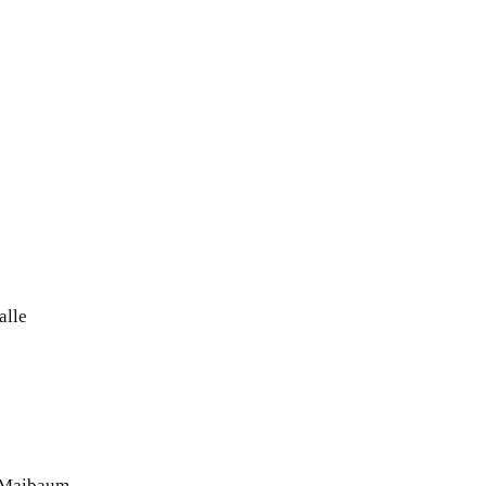
alle
n Maibaum