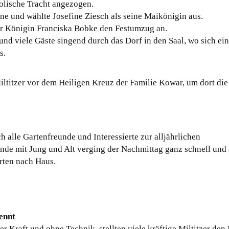
holische Tracht angezogen.
e und wählte Josefine Ziesch als seine Maikönigin aus.
er Königin Franciska Bobke den Festumzug an.
 und viele Gäste singend durch das Dorf in den Saal, wo sich ein
s.
iltitzer vor dem Heiligen Kreuz der Familie Kowar, um dort die
 alle Gartenfreunde und Interessierte zur alljährlichen
unde mit Jung und Alt verging der Nachmittag ganz schnell und 
rten nach Haus.
ennt
er Kraft und ohne Technik, stellten viele kräftige Miltitzer de