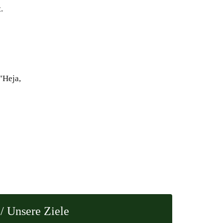
.
"Heja,
/ Unsere Ziele