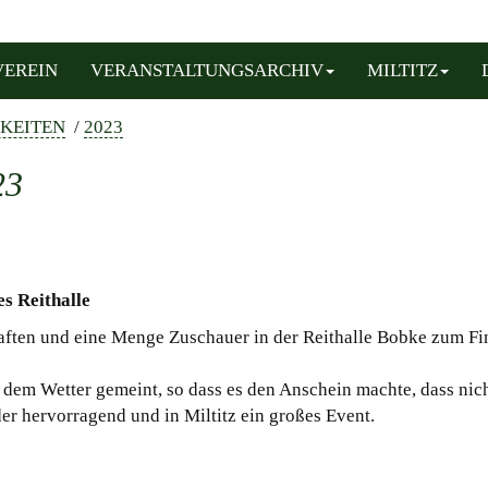
VEREIN
VERANSTALTUNGSARCHIV
MILTITZ
KEITEN
/
2023
23
es Reithalle
ften und eine Menge Zuschauer in der Reithalle Bobke zum Fin
it dem Wetter gemeint, so dass es den Anschein machte, dass nic
er hervorragend und in Miltitz ein großes Event.