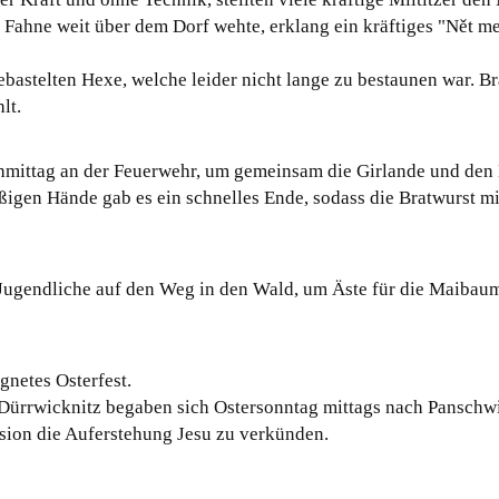
he Fahne weit über dem Dorf wehte, erklang ein kräftiges "Nět m
ebastelten Hexe, welche leider nicht lange zu bestaunen war. B
lt.
achmittag an der Feuerwehr, um gemeinsam die Girlande und den
ßigen Hände gab es ein schnelles Ende, sodass die Bratwurst mi
Jugendliche auf den Weg in den Wald, um Äste für die Maibau
gnetes Osterfest.
us Dürrwicknitz begaben sich Ostersonntag mittags nach Panschw
ion die Auferstehung Jesu zu verkünden.