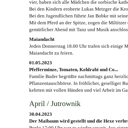
vier, haben sich alle Mädchen die sorbische kat
Bei den Kindern eroberte Lukas Metzger die Kron
Bei den Jugendlichen führte Jan Bobke mit sein
Mit dem Pferd an der Spitze, zogen die Miltitzer
gemütlicher Abend mit Tanz und Musik anschlos
Maiandacht
Jeden Donnerstag 18.00 Uhr trafen sich einige M
Maiandacht zu feiern.
01.05.2023
Pfefferminze, Tomaten, Kohlrabi und Co...
Familie Buder begrüßte nachmittags ganz herzlich
Pflanzentauschbörse. In fröhlicher, geselliger R
kehrten mit vollen Händen und viel Arbeit im Ga
April / Jutrownik
30.04.2023
Der Maibaum wird gestellt und die Hexe verbr
Punkt 17:00 Uhr war es wieder soweit. Aus eigen