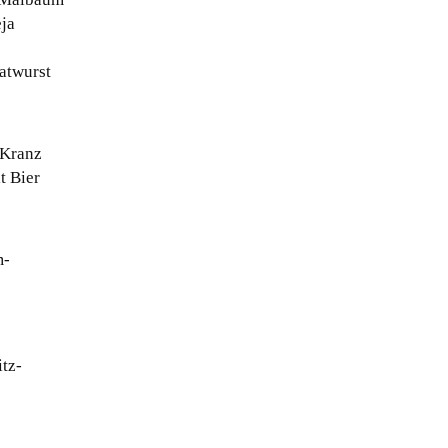
eja
ratwurst
 Kranz
t Bier
m-
itz-