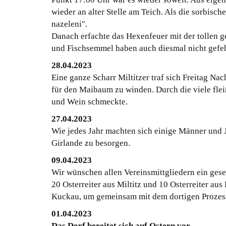
wieder an alter Stelle am Teich. Als die sorbisc
nazeleni".
Danach erfachte das Hexenfeuer mit der tollen g
und Fischsemmel haben auch diesmal nicht gefeh
28.04.2023
Eine ganze Scharr Miltitzer traf sich Freitag N
für den Maibaum zu winden. Durch die viele flei
und Wein schmeckte.
27.04.2023
Wie jedes Jahr machten sich einige Männer und 
Girlande zu besorgen.
09.04.2023
Wir wünschen allen Vereinsmittgliedern ein gese
20 Osterreiter aus Miltitz und 10 Osterreiter a
Kuckau, um gemeinsam mit dem dortigen Prozess
01.04.2023
Das Dorf bereitet sich auf Ostern vor